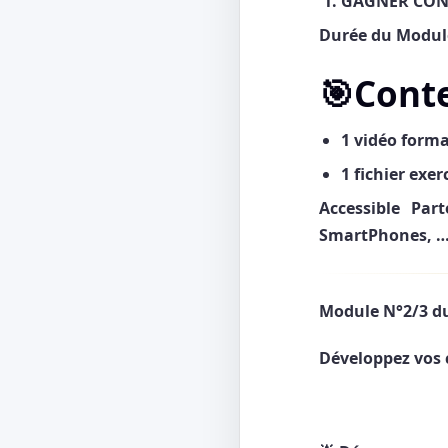
GAGNER CON
Durée du Module
🎯Cont
1 vidéo form
1 fichier exer
Accessible Par
SmartPhones, 
Module N°2/3 du
Développez vos 