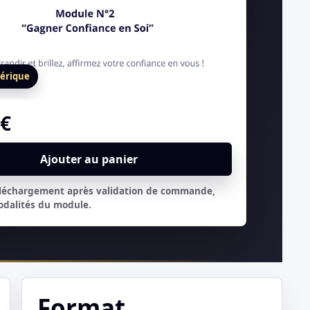
érique
0
€
Ajouter au panier
éléchargement après validation de commande,
odalités du module.
Format