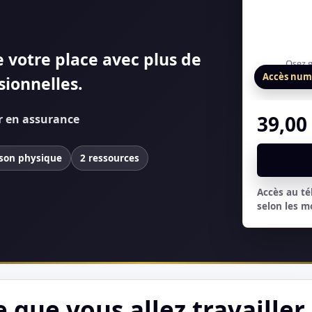
 votre place avec plus de
Accès num
sionnelles.
39,0
r en assurance
ison physique
2 ressources
Accès au t
selon les m
e que vous allez travailler