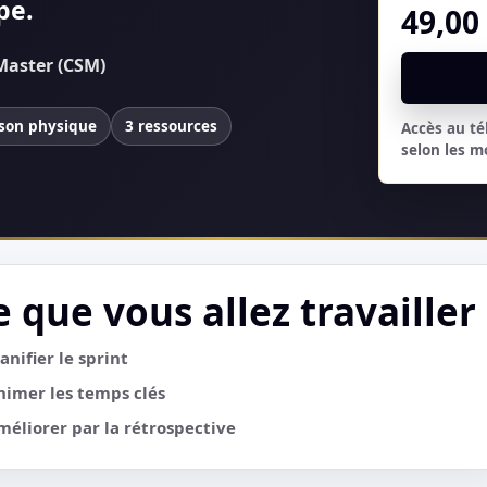
pe.
49,0
Master (CSM)
ison physique
3 ressources
Accès au t
selon les m
e que vous allez travailler
lanifier le sprint
nimer les temps clés
méliorer par la rétrospective