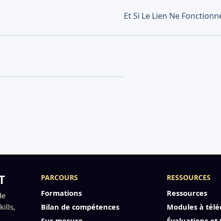
Et Si Le Lien Ne Fonctionn
T
PARCOURS
RESSOURCES
Formations
Ressources
de
ills,
Bilan de compétences
Modules à télé
Sur mesure
Évaluations et 