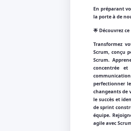
En préparant vo
la porte à de no
🌟
Découvrez ce 
Transformez vo
Scrum, conçu po
Scrum. Apprene
concentrée et
communicatio
perfectionner l
changeants de v
le succès et ide
de sprint constr
équipe. Rejoign
agile avec Scrum