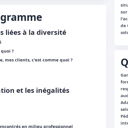
sit
sur
rogramme
l'a
de 
liées à la diversité
sol
é
 quoi ?
Q
, mes clients, c'est comme quoi ?
Gar
for
tion et les inégalités
res
aud
Ada
sel
Péd
int
rencontrés en milieu professionnel