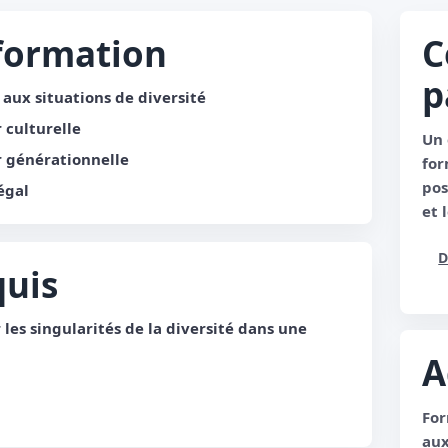
 formation
C
p
ux situations de diversité
 culturelle
Un 
 générationnelle
for
pos
égal
et 
D
quis
les singularités de la diversité dans une
A
For
aux