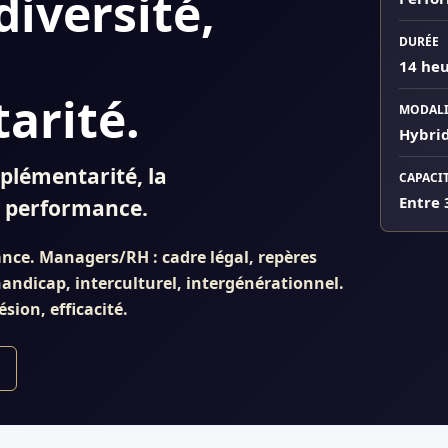
iversité,
DURÉE
14 heu
arité.
MODALI
Hybri
plémentarité, la
CAPACI
Entre 
a performance.
ance. Managers/RH : cadre légal, repères
andicap, interculturel, intergénérationnel.
sion, efficacité.