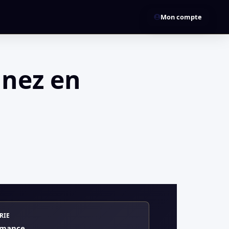
Mon compte
gnez en
RIE
rmance