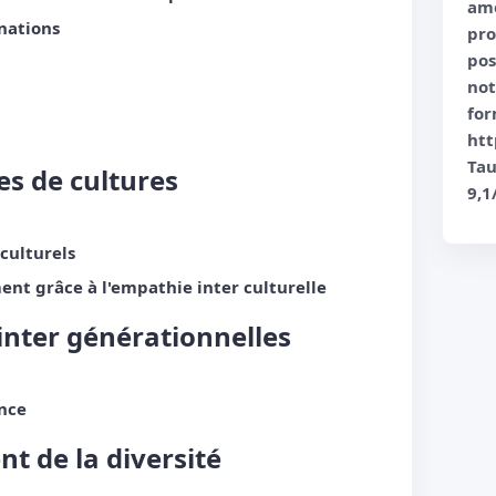
amé
inations
pr
pos
not
for
htt
Tau
es de cultures
9,1
 culturels
ent grâce à l'empathie inter culturelle
 inter générationnelles
ence
t de la diversité