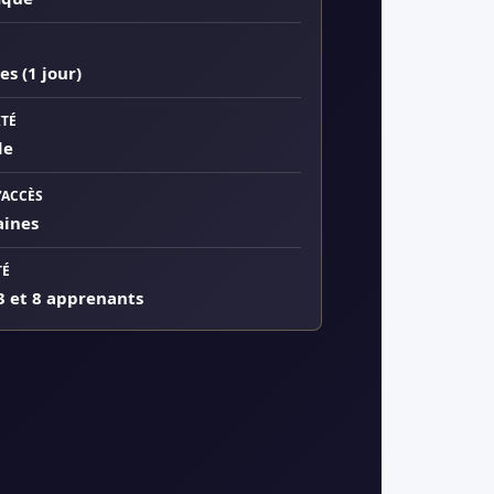
es (1 jour)
TÉ
de
’ACCÈS
aines
TÉ
3 et 8 apprenants