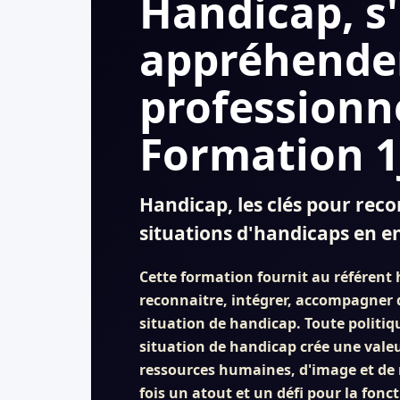
Handicap, s
appréhender
professionne
Formation 1
Handicap, les clés pour rec
situations d'handicaps en e
Cette formation fournit au référent 
reconnaitre, intégrer, accompagner d
situation de handicap. Toute politiq
situation de handicap crée une vale
ressources humaines, d'image et de m
fois un atout et un défi pour la fon