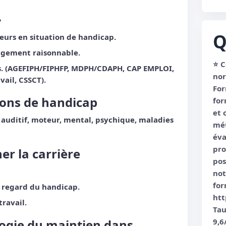
?
Q
leurs en situation de handicap.
agement raisonnable.
⭐️ 
s. (AGEFIPH/FIPHFP, MDPH/CDAPH, CAP EMPLOI,
nor
ail, CSSCT).
For
ions de handicap
for
et 
, auditif, moteur, mental, psychique, maladies
mét
éva
pr
r la carrière
pos
not
for
 regard du handicap.
htt
travail.
Tau
ogie du maintien dans
9,6