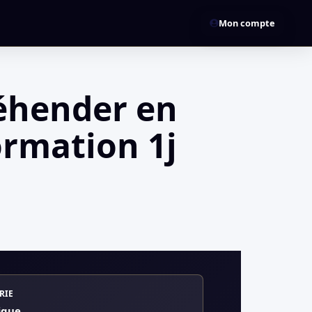
Mon compte
réhender en
ormation 1j
RIE
ique