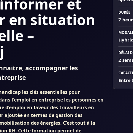
'informer et
DURÉE
 en situation
7 heur
lle –
MODALI
Hybri
j
DÉLAI D
2 sem
onnaitre, accompagner les
CAPACI
ntreprise
Entre 
handicap les clés essentielles pour
ans l'emploi en entreprise les personnes en
ue d’emploi en faveur des travailleurs en
ur ajoutée en termes de gestion des
obilisation des énergies. C'est tout à la
ction RH. Cette formation permet de