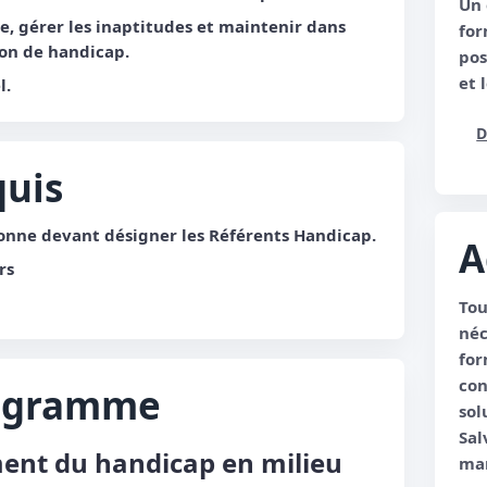
Un 
e, gérer les inaptitudes et maintenir dans
for
ion de handicap.
pos
et 
l.
D
quis
onne devant désigner les Référents Handicap.
A
rs
Tou
néc
for
con
rogramme
sol
Sal
ment du handicap en milieu
man